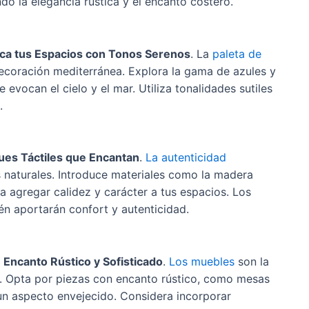
o la elegancia rústica y el encanto costero.
esca tus Espacios con Tonos Serenos
. La
paleta de
coración mediterránea. Explora la gama de azules y
evocan el cielo y el mar. Utiliza tonalidades sutiles
.
ues Táctiles que Encantan
.
La autenticidad
s naturales. Introduce materiales como la madera
a agregar calidez y carácter a tus espacios. Los
én aportarán confort y autenticidad.
Encanto Rústico y Sofisticado
.
Los muebles
son la
. Opta por piezas con encanto rústico, como mesas
un aspecto envejecido. Considera incorporar